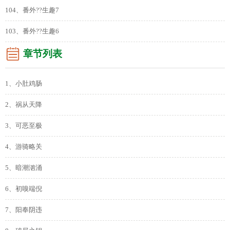
104、番外??生趣7
103、番外??生趣6
章节列表
1、小肚鸡肠
2、祸从天降
3、可恶至极
4、游骑略关
5、暗潮汹涌
6、初嗅端倪
7、阳奉阴违