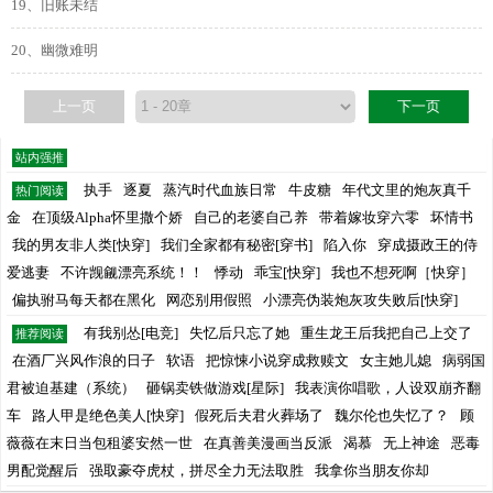
19、旧账未结
20、幽微难明
上一页
下一页
站内强推
执手
逐夏
蒸汽时代血族日常
牛皮糖
年代文里的炮灰真千
热门阅读
金
在顶级Alpha怀里撒个娇
自己的老婆自己养
带着嫁妆穿六零
坏情书
我的男友非人类[快穿]
我们全家都有秘密[穿书]
陷入你
穿成摄政王的侍
爱逃妻
不许觊觎漂亮系统！！
悸动
乖宝[快穿]
我也不想死啊［快穿］
偏执驸马每天都在黑化
网恋别用假照
小漂亮伪装炮灰攻失败后[快穿]
有我别怂[电竞]
失忆后只忘了她
重生龙王后我把自己上交了
推荐阅读
在酒厂兴风作浪的日子
软语
把惊悚小说穿成救赎文
女主她儿媳
病弱国
君被迫基建（系统）
砸锅卖铁做游戏[星际]
我表演你唱歌，人设双崩齐翻
车
路人甲是绝色美人[快穿]
假死后夫君火葬场了
魏尔伦也失忆了？
顾
薇薇在末日当包租婆安然一世
在真善美漫画当反派
渴慕
无上神途
恶毒
男配觉醒后
强取豪夺虎杖，拼尽全力无法取胜
我拿你当朋友你却