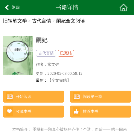
书籍详情
返回
旧钢笔文学
>
古代言情
>
嗣妃全文阅读
嗣妃
古代言情
已完结
作者：
常文钟
更新：
2026-05-03 00:58:12
最新：
【全文完结】
开始阅读
阅读第一章
收藏本书
推荐本书
本书简介： 季桃初一颗真心被杨严齐伤了个透，而后—— 哄不回来