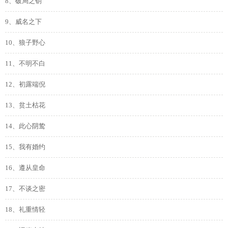
8、破局之钥
9、威名之下
10、狼子野心
11、不明不白
12、初露端倪
13、贫土枯花
14、此心阴鸷
15、我有婚约
16、遵从皇命
17、不谈之密
18、礼重情轻