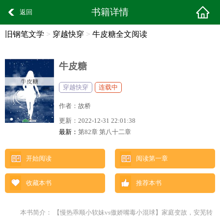
书籍详情
返回
旧钢笔文学
>
穿越快穿
>
牛皮糖全文阅读
牛皮糖
穿越快穿
连载中
作者：
故桥
更新：
2022-12-31 22:01:38
最新：
第82章 第八十二章
开始阅读
阅读第一章
收藏本书
推荐本书
本书简介： 【慢热乖顺小软妹vs傲娇嘴毒小混球】家庭变故，安芜转