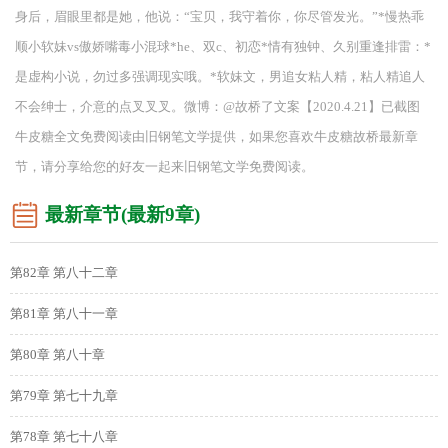
身后，眉眼里都是她，他说：“宝贝，我守着你，你尽管发光。”*慢热乖
顺小软妹vs傲娇嘴毒小混球*he、双c、初恋*情有独钟、久别重逢排雷：*
是虚构小说，勿过多强调现实哦。*软妹文，男追女粘人精，粘人精追人
不会绅士，介意的点叉叉叉。微博：@故桥了文案【2020.4.21】已截图
牛皮糖全文免费阅读由旧钢笔文学提供，如果您喜欢牛皮糖故桥最新章
节，请分享给您的好友一起来旧钢笔文学免费阅读。
最新章节(最新9章)
第82章 第八十二章
第81章 第八十一章
第80章 第八十章
第79章 第七十九章
第78章 第七十八章