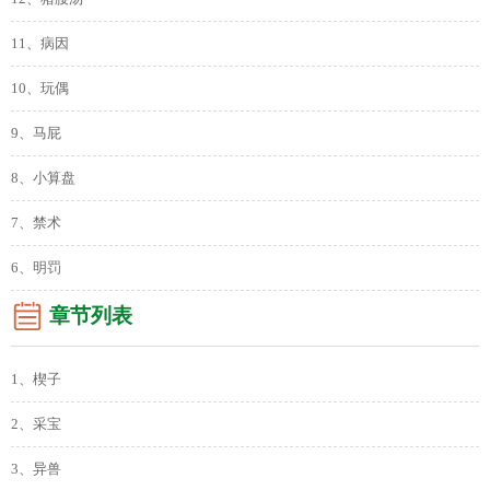
11、病因
10、玩偶
9、马屁
8、小算盘
7、禁术
6、明罚
章节列表
1、楔子
2、采宝
3、异兽