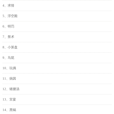
4、求情
5、浮空殿
6、明罚
7、禁术
8、小算盘
9、马屁
10、玩偶
11、病因
12、猪腰汤
13、宫宴
14、黑锅