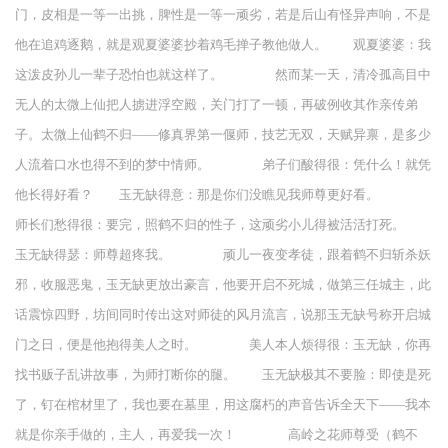
门，皮相是一等一出挑，脾性是一等一顽劣，若是后山有怪异声响，不是
他在追鸡逐鹅，就是观夏婆婆抄着鸡毛掸子教他做人。 观夏婆婆：我
这泼皮孙儿一辈子恐怕也就这样了。 然而某一天，清冷孤高目中
无人的太微上仙把人掳进浮空殿，关门打了一顿，再破例收其作亲传弟
子。太微上仙鹤不归——修真界第一偃师，技艺无双，天赋异禀，是多少
人流着口水也得不到的梦中情师。 弟子们酸得很：凭什么！就凭
他长得好看？ 玉无缺得意：那是你们没瞧见我师尊更好看。
师长们愁得很：要完，照鹤不归的性子，这顽劣小儿得被活活打死。
玉无缺得瑟：师尊超疼我。 顽儿一夜变孝徒，跟着鹤不归斩杀妖
邪，收服恶鬼，玉无缺更放出豪言，他要开启不死城，做第三任城主，此
话震惊四野，坊间同时传出这对师徒的风月流言，说那玉无缺号称开启城
门之日，便是他抱得美人之时。 美人本人烦得很：玉无缺，你再
找书贩子乱讲故事，为师打断你的腿。 玉无缺极其不要脸：即使是死
了，钉在棺材里了，我也要在墓里，用这腐朽的声音告诉全天下——我本
就是你亲手做的，主人，再爱我一次！ 高岭之花师尊受（鹤不