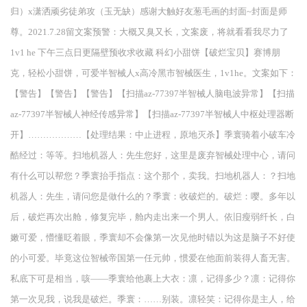
归）x潇洒顽劣徒弟攻（玉无缺）感谢大触好友葱毛画的封面~封面是师
尊。2021.7.28留文案预警：大概又臭又长，文案废，将就看看我尽力了
1v1 he 下午三点日更隔壁预收求收藏 科幻小甜饼【破烂宝贝】赛博朋
克，轻松小甜饼，可爱半智械人x高冷黑市智械医生，1v1he。文案如下：
【警告】【警告】【警告】【扫描az-77397半智械人脑电波异常】【扫描
az-77397半智械人神经传感异常】【扫描az-77397半智械人中枢处理器断
开】………………【处理结果：中止进程，原地灭杀】季寰骑着小破车冷
酷经过：等等。扫地机器人：先生您好，这里是废弃智械处理中心，请问
有什么可以帮您？季寰抬手指点：这个那个，卖我。扫地机器人：？扫地
机器人：先生，请问您是做什么的？季寰：收破烂的。破烂：嘤。多年以
后，破烂再次出舱，修复完毕，舱内走出来一个男人。依旧瘦弱纤长，白
嫩可爱，懵懂眨着眼，季寰却不会像第一次见他时错以为这是脑子不好使
的小可爱。毕竟这位智械帝国第一任元帅，惯爱在他面前装得人畜无害。
私底下可是相当，咳——季寰给他裹上大衣：凛，记得多少？凛：记得你
第一次见我，说我是破烂。季寰：……别装。凛轻笑：记得你是主人，给