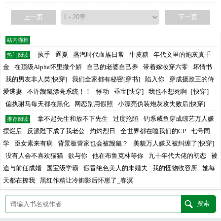
上一页
下一页
站内强推
执手
逐夏
蒸汽时代血族日常
牛皮糖
年代文里的炮灰真千
热门阅读
金
在顶级Alpha怀里撒个娇
自己的老婆自己养
带着嫁妆穿六零
坏情书
我的男友非人类[快穿]
我们全家都有秘密[穿书]
陷入你
穿成摄政王的侍
爱逃妻
不许觊觎漂亮系统！！
悸动
乖宝[快穿]
我也不想死啊［快穿］
偏执驸马每天都在黑化
网恋别用假照
小漂亮伪装炮灰攻失败后[快穿]
拿不起先生和放不下先生
过度沦陷
钓系咸鱼穿成综艺万人嫌
推荐阅读
摆烂后
反派陛下成了我老公
灼灼烈日
全世界都在嗑我们的CP
七号同
学
臣女素来有病
背景板管家也会被觊觎？
美貌万人嫌又被纠缠了[快穿]
没有人会不喜欢猫猫
欲与你
他在布鲁克林等你
九十年代大佬的初恋
被
迫与前任成婚
国宝级学霸
假冒绝色美人的未婚夫
我的怪物收容所
她每
天都在撩我
黑红作精让冷御影后怀崽了_春溟