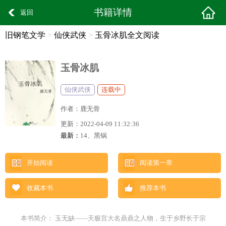
书籍详情
返回
旧钢笔文学
>
仙侠武侠
>
玉骨冰肌全文阅读
玉骨冰肌
仙侠武侠
连载中
作者：
鹿无骨
更新：
2022-04-09 11:32:36
最新：
14、黑锅
开始阅读
阅读第一章
收藏本书
推荐本书
本书简介： 玉无缺——天极宫大名鼎鼎之人物，生于乡野长于宗