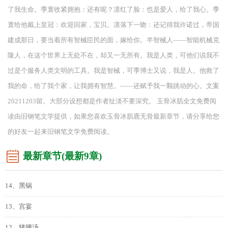
了我生命。季寰收紧拥抱：还有呢？凛红了脸：也是爱人，给了我心。季
寰给他戴上皇冠：欢迎回家，宝贝。凛落下一吻：还记得我许诺过，帝国
建成那日，要当着所有智械臣民的面，嫁给你。半智械人——智能机械克
隆人，在这个世界上无处不在，却又一无所有。我是人类，可他们说我不
过是个服务人类文明的工具。我是智械，可季博士又说，我是人。他救了
我的命，给了我个家，让我拥有智慧。——还赋予我一颗跳动的心。文案
20211203留。大部分设想都是作者扯淡不要深究。 玉骨冰肌全文免费阅
读由旧钢笔文学提供，如果您喜欢玉骨冰肌鹿无骨最新章节，请分享给您
的好友一起来旧钢笔文学免费阅读。
最新章节(最新9章)
14、黑锅
13、宫宴
12、猪腰汤