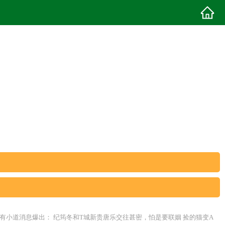
近有小道消息爆出： 纪筠冬和T城新贵唐乐交往甚密，怕是要联姻 捡的猫变A