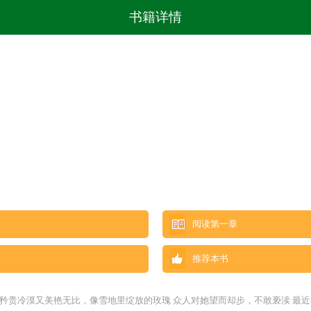
书籍详情
阅读第一章
推荐本书
 她矜贵冷漠又美艳无比，像雪地里绽放的玫瑰 众人对她望而却步，不敢亵渎 最