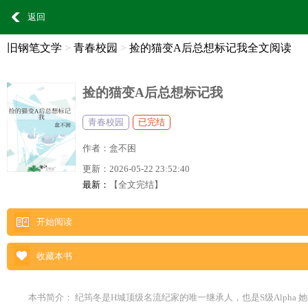
返回
旧钢笔文学
>
青春校园
>
捡的猫变A后总想标记我全文阅读
捡的猫变A后总想标记我
青春校园
已完结
作者：
盒不困
更新：
2026-05-22 23:52:40
最新：
【全文完结】
开始阅读
收藏本书
本书简介： 纪筠冬是H城顶级名流纪家的唯一继承人，也是S级Alpha