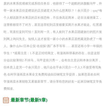
废的水果系统艰难完成系统任务后，他获得了一个超酷的浓颜貌马甲，外
带一家水果店但是赠送的店员诸星大为什么想离职？！余川晃介：qaq*每
个人都说新开水果店的店长很恐怖，不仅身高近两米，还非法雇佣童工，
连警察都管不了对方，甚至连罪犯到店里都要买两斤水果才能走。红黑通
吃，简直狂妄到可怕！直到有一天，有人捡到了水果店团建旅行的照片发
到网上询问失主。知情人这才发现一家小小的水果店居然藏龙卧虎了一堆
人。像什么fbi/日本公安/名侦探/酒厂杀手等等……甚至还有小学一年级的
学生！*观看注意：1.不是正经经商文，有漫画和弹幕的存在，但是这部
分会比较薄弱2.不掉马，马甲是前川秀一，会有自主意识和本体分离开，
但本质上是另一个余川晃介，他只会在乎余川晃介一个人3.不接受辱骂角
色 在柯学漫画卖水果全文免费阅读由旧钢笔文学提供，如果您喜欢在柯
学漫画卖水果朝歌又雾最新章节，请分享给您的好友一起来旧钢笔文学免
费阅读。
最新章节(最新9章)