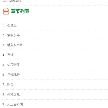
13、南家后院
章节列表
1、苍舒止
2、紫衣少年
3、潜入长空宗
4、夜逃
5、失踪谜案
6、尸傀现身
7、谢弈
8、孙柏之死
9、药王谷奇闻