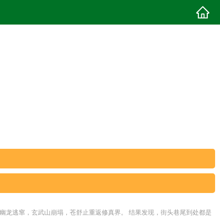
，幽龙逃窜，玄武山崩塌，苍舒止重返修真界。 结果发现，街头巷尾到处都是