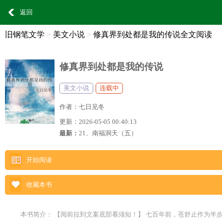
返回
旧钢笔文学
>
美文小说
>
修真界到处都是我的传说全文阅读
修真界到处都是我的传说
美文小说
连载中
作者：
七日见冬
更新：
2026-05-05 00:40:13
最新：
21、南福洞天（五）
开始阅读
收藏本书
本书简介： 【阅前拉到文案底部看须知！】 七百年前，苍舒止作为半