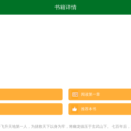
书籍详情
阅读第一章
推荐本书
步飞升天地第一人，为拯救天下以身为牢，将幽龙镇压于玄武山下。 七百年后