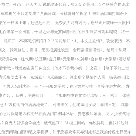
不放过。变态！ 路人丙:听说他嗜杀如命，那无妄剑是用上百个妖兽之血泡出
偷鸡摸狗的小师弟竟成了八面玲珑、长袖善舞的长老！ 曾经满口喊打喊杀不
债的一样缠上来，赶也赶不走！ 无奈灵力时有时无，苍舒止只能睁一只眼闭
隔七百年第一次出鞘，千里之外与无妄同源相生的长生剑发出刺耳嗡鸣，将一
“回来了，不和我打声招呼？”*阅前须知：1、本文主剧情2、攻受双洁，不
统爽文，我流修仙，赛博，无灵根属性设定，食用需谨慎谨慎7、结局非常规，
境界为：练气期>筑基期>金丹期>元婴期>化神期>合体期>大乘期>渡劫期
看看哦～耽美都市豪门狗血文《他才不是我小妈！》文案：【脑子不好二世
，方氏集团太子爷、京城豪车俱乐部部长、派出所全勤编外人员、街头拳击比
。 * 男人名叫沈舒，长了一张狐媚子脸，在老方的安排下直接住进方家。 方
而起： 我去，小妈驾到！！！ * 狐朋狗友连忙给他出招：三十六计，你使
意！ 方初明自信满满地去了。 可渐渐的，他绝望地发现，事情不对。 沈舒
帘的照片就是老方和沈舒在酒店门口侧耳私语，姿态极尽亲密。 方大少被气得
吗？真男人就该会争会抢，硬气起来！ 3f·楼主回帖：你说得对，但我和他对
传说全文免费阅读由旧钢笔文学提供，如果您喜欢修真界到处都是我的传说七日见冬