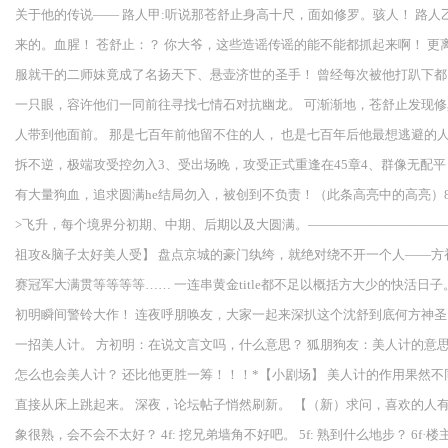
关于他的传说—— 路人甲:听说那苍舒止身高十尺，面如修罗。骇人！ 路
来的。血腥！ 苍舒止：？ 你大爷，这些造谣传谣的能不能都抓起来啊！ 
服就干的二师妹竟成了名扬天下、悬壶济世的圣手！ 曾经每次被他打趴下都
一只眼，容许他们一同前往寻找七情石对抗幽龙。 可渐渐地，苍舒止发现
人带到他面前。 那是七百年前他留不住的人， 也是七百年后他最想逃避的人
拆不逆，极端攻受控勿入3、受出场晚，攻受正式重逢在45章4、群像无配
有大量狗血，追求圆满he结局勿入，被创到不负责！（此条高亮中的高亮）8
>飞升，每个境界分初期、中期、后期以及大圆满。——————————
祖攻&脑子太好美人受】 盘点京城的豪门纨绔，就绝对绕不开一个人——方
赛冠军大满贯等等等等…… 一连串黄金title都不足以概括方大少的快活日
初明瞬间警铃大作！ 连夜呼朋唤友，大家一起来深扒这个沈舒到底何方神圣
一招美人计。 方初明：在说文言文吗，什么意思？ 狐朋狗友：美人计的意
怎么也会美人计？ 还比他更胜一筹！！！*【小剧场】 美人计的作用果然
直接从床上跳起来。 深夜，论坛帖子悄然刷新。 【（新）求问，喜欢的人有对
象很熟，会不会不太好？ 4f: 挖兄弟墙角不好吧。 5f: 熟到什么地步