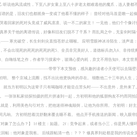
人乙:听说他风流成性，下至八岁女童上至八十岁老太都难逃他的魔爪，连人妻都
更离谱的是，旧友们也都摇身一变成了他看不懂的样子： 曾经对他马首是瞻一起
哭着回家的死对头竟成了威风凛凛、说一不二的家主！ 一见他，他们个个像讨
修真界关于他的离谱传说，好像和旧友们脱不了干系？ 而乱局之中，无妄剑时
—— 寒光破空，长生剑剑尖直指苍舒止咽喉。 应明雪眼神冰冷陌生，淡声道： 
平，不会出现死的死死的死死的死5、全员非完美好人，道德标兵勿入6、非传
、自嗨练笔之作，作者学习摸索中，玻璃心爱内耗，弃文不用告知9、本文世界观
—————————————带带下本文预收，感兴趣的读者小天使可以去隔壁
初明。 整个京城上流圈，找不出比他更纨绔的存在。 细数他二十三年的人生
子。 就当方初明以为这辈子只有喝咖啡才能尝点苦头时—— 不出意外，意外来了
。 一张张私家侦探拍摄的照片拼凑到一起，方初明和他的狐朋狗友不约而同拍案
思就是，利用美色勾引对方，把他迷得神魂颠倒，让他为你所用。 方初明：好主
不同凡响。 方初明想着沈舒翻来覆去睡不着。 他点开手机推送的新闻，映入眼
象了怎么办？】 1f·楼主：如题。 2f：竞争起来，或者当小三，你是男人懂
？ 6f·楼主回帖：他对象是我爸。 后续跟帖清一色：？？？ 修真界到处都是我的