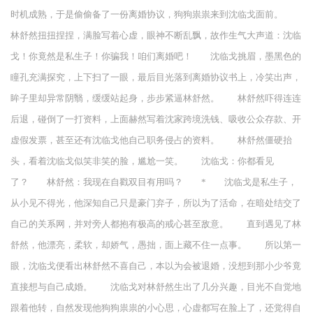
时机成熟，于是偷偷备了一份离婚协议，狗狗祟祟来到沈临戈面前。
林舒然扭扭捏捏，满脸写着心虚，眼神不断乱飘，故作生气大声道：沈临
戈！你竟然是私生子！你骗我！咱们离婚吧！ 沈临戈挑眉，墨黑色的
瞳孔充满探究，上下扫了一眼，最后目光落到离婚协议书上，冷笑出声，
眸子里却异常阴翳，缓缓站起身，步步紧逼林舒然。 林舒然吓得连连
后退，碰倒了一打资料，上面赫然写着沈家跨境洗钱、吸收公众存款、开
虚假发票，甚至还有沈临戈他自己职务侵占的资料。 林舒然僵硬抬
头，看着沈临戈似笑非笑的脸，尴尬一笑。 沈临戈：你都看见
了？ 林舒然：我现在自戳双目有用吗？ * 沈临戈是私生子，
从小见不得光，他深知自己只是豪门弃子，所以为了活命，在暗处结交了
自己的关系网，并对旁人都抱有极高的戒心甚至敌意。 直到遇见了林
舒然，他漂亮，柔软，却娇气，愚拙，面上藏不住一点事。 所以第一
眼，沈临戈便看出林舒然不喜自己，本以为会被退婚，没想到那小少爷竟
直接想与自己成婚。 沈临戈对林舒然生出了几分兴趣，目光不自觉地
跟着他转，自然发现他狗狗祟祟的小心思，心虚都写在脸上了，还觉得自