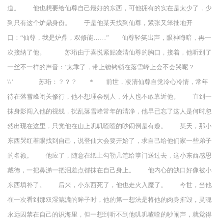
道。 他也想要给仙尊自己最好的东西，可他拥有的实在是太少了，少
到只有这个炉鼎身份。 于是他某天找到仙尊，紧张又笨拙地开
口：“仙尊，我是炉鼎，双修能……” 仙尊轻笑出声，眼神晦暗，再一
次接纳了他。 苏珩由于喜悦紧贴凌清仙尊的胸口，接着，他听到了
一丝不一样的声音：‘太乖了，带上镣铐锁在落雪峰上会不会哭呢？
\\’ 苏珩：？？？ * 前世，凌清仙尊自觉冷心冷情，常年
待在落雪峰闭关修行，他不想理会别人，外人也不敢靠近他。 直到一
抹身影闯入他的视线，扰乱落雪峰常年的清净，他早已忘了这人是何时忽
然出现在这里，只觉他在山上叽叽喳喳的吵闹倒是有趣。 某天，那小
东西哭红着眼找到自己，说登仙大会要开始了，求自己给他们家一些弟子
的名额。 他应了，随意在纸上勾勒几笔给掌门送过去，这小东西感恩
戴德，一把鼻涕一把泪差点都抹在自己身上。 他内心的缺口好像被小
东西填补了。 后来，小东西死了，他也走火入魔了。 今世，当他
在一次看到那双湿漉漉的眸子时，他的第一想法是将他的肉身摧毁，灵魂
永远囚禁在自己的识海里，但一想到听不到他叽叽喳喳的吵闹声，就觉得