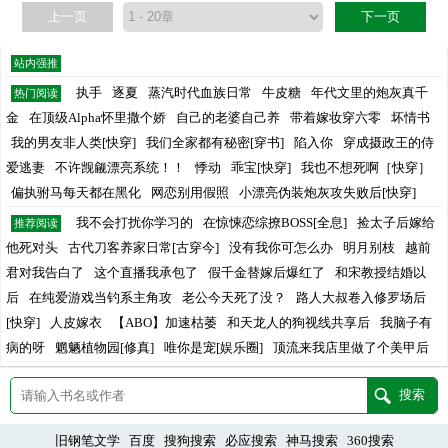
上一页
下一页
站内强推
执手
逐夏
蒸汽时代血族日常
牛皮糖
年代文里的炮灰真千
热门阅读
金
在顶级Alpha怀里撒个娇
自己的老婆自己养
带着嫁妆穿六零
坏情书
我的男友非人类[快穿]
我们全家都有秘密[穿书]
陷入你
穿成摄政王的侍
爱逃妻
不许觊觎漂亮系统！！
悸动
乖宝[快穿]
我也不想死啊［快穿］
偏执驸马每天都在黑化
网恋别用假照
小漂亮伪装炮灰攻失败后[快穿]
我不会打扰你学习的
在惊悚恋综撩BOSS[全息]
捡太子后嫁给
推荐阅读
他死对头
古代刀客养家日常[古穿今]
没有我你可怎么办
明月别枝
越前
君对我告白了
这个直播我承包了
假千金替嫁后爆红了
和宋教授结婚以
后
在纯爱游戏当钓系主角攻
老公今天死了没？
路人大叔卷入修罗场后
[快穿]
人皮嫁衣
【ABO】加速枯萎
和天龙人的狗视线共享后
我脑子有
病的呀
魍魉植物园[修真]
唯你是宠[娱乐圈]
顶流来我店里做了个美甲后
旧钢笔文学
百度
搜狗搜索
必应搜索
神马搜索
360搜索