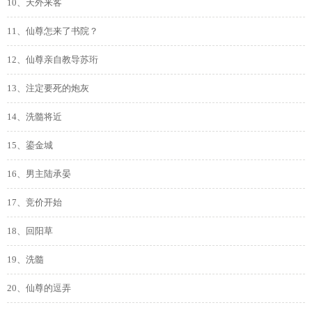
10、天外来客
11、仙尊怎来了书院？
12、仙尊亲自教导苏珩
13、注定要死的炮灰
14、洗髓将近
15、鎏金城
16、男主陆承晏
17、竞价开始
18、回阳草
19、洗髓
20、仙尊的逗弄