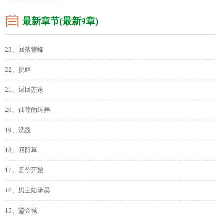
最新章节(最新9章)
23、回落雪峰
22、挑衅
21、返回苏家
20、仙尊的逗弄
19、洗髓
18、回阳草
17、竞价开始
16、男主陆承晏
15、鎏金城