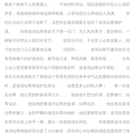
家是个格格不入的普通人。 不知何时开始，他总是能听到别人心底的
声音，表面假模假样地选择帮助他，心里却想怎么将他拉入深渊。 苏
珩以为自己这辈子这样了，没想到会被苏家家主送给了凌清仙尊做炉
鼎。 传闻凌清仙尊身处天下第一宗门，为人风光霁月，慈悲悯生，一
柄斩月剑劈出人间百年安宁。 但苏珩不信，不信世上会有这般人，他
只想在宗门小心翼翼地活着。 没想到…… 凌清仙尊不嫌弃苏珩没
有资格修行的炉鼎身份，教导他入道，帮他洗髓，重塑灵根…… 当有
人在心里想要弄死苏珩这个碍眼的炮灰时，是凌清仙尊出手相助； 当
来自天外的系统为了帮助这个世界所谓的主角争夺气运想要暗中除掉苏珩
时，是凌清仙尊将他护在身后。 仙尊是多么好的人啊！ 每一次接
近仙尊，他心里的防备就弱几分。 他说他不想当炉鼎，想要修行，仙
尊说好。 他说他想要成为仙尊的徒弟，仙尊说好。 他会枕在凌清
仙尊的腿上，会轻声颤抖地说仙尊待他好，他也要报答仙尊，凌清仙尊抚
在苏珩头发上的手一顿，露出一抹意味深长的笑。 对谁都疏远冷淡的
凌清仙尊唯独对苏珩多了几分纵容，苏珩内心对仙尊的感恩也逐渐变了味