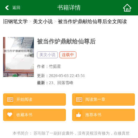
书籍详情
返回
旧钢笔文学
>
美文小说
>
被当作炉鼎献给仙尊后全文阅读
被当作炉鼎献给仙尊后
美文小说
连载中
作者：
竹茹星
更新：
2026-05-03 22:45:51
最新：
23、回落雪峰
开始阅读
阅读第一章
收藏本书
推荐本书
本书简介： 苏珩除了一副好皮囊外，没有灵根没有修为，在修真世