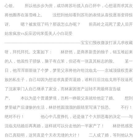
心烦。 所以他步步为营，成功将苏珩揽入自己怀中，心想退而求其次
将他圈养在落雪峰上。 没想到他却看到苏珩的表情从喜悦逐渐变得惊
讶。 嗯？被发现了吗？那该怎么办呢？ 前高岭之花死了爱人后开
始发疯攻vs反应迟钝笨蛋美人小白花受
———————————————————宝宝们预收撒泼打滚儿求收藏
呀，拜托拜托。文案如下： 林舒然，是商界新贵的独子，锦玉堆起来
的人，他虽性子骄纵，脑子有点笨，但还有一张及其标志的脸。 某一
日，他浑浑噩噩做了个梦，梦里父亲将他许给沈临戈——京城顶级权贵家
族的私生子，自己却因为想追求真爱而退婚，谁料日后沈临戈用手段逼死
了沈家掌门人自己继承了家业，而林家因资产运转不周最终宣告破
产。 本以为是个普通梦境，岂料一睁眼父亲就给他定了婚。 想到
梦里破产后凄惨的生活，林舒然圆溜溜的眼睛里写满了惊恐。 不行！
绝对不行！ 他心中几度挣扎，还是做了个大胆恶毒的决定——与
沈临戈结婚后再离婚，这样就可以分走他的一半家产了！ 林舒然感觉
自己真聪明，这简直是个天衣无缝的大计！ 二人成了婚，等到他认为