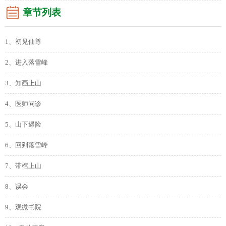
章节列表
1、初见仙尊
2、进入落雪峰
3、知画上山
4、医师问诊
5、山下遇险
6、回到落雪峰
7、带棺上山
8、误会
9、观微书院