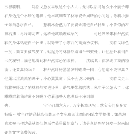
己很聪明。 沈临戈愈发喜欢这个小人儿，觉得以后将这么个小妻子养
在身边是个不错的选择，他早就调查了林家资金周转的小问题，等着小妻
子亲自恳求自己。 想着林舒然为了要资金蹭进自己怀里，小兽似的左
扭右扭，再哼唧两声，这样他就顺理成章的…… 可还没等来林舒然柔
软的身体钻进自己怀里，就等来了小东西的离婚协议书。 沈临戈眸色
一沉，简直要被气笑了，站起身将林舒然逼退至书架处，让他意外看到自
己的秘密，满意地看到林舒然惊恐的眼神。 沈临戈：你发现了我的秘
密，还要离婚吗？ 林舒然吓得瑟瑟发抖蜷成一团，心想这不更得离？
他露出湿漉漉的眸子，小心翼翼道：我不会说出去的…… 沈临戈走上
前将被吓坏了的林舒然搂进怀里，语气里带着哄诱：私生子又怎么了，你
乖乖跟着我难道不好吗？你看那些人也没我干净到哪
去。 宝宝们周六入v，万字长章庆祝，求宝宝们多多支
持哦～ 被当作炉鼎献给仙尊后全文免费阅读由旧钢笔文学提供，如果您
喜欢被当作炉鼎献给仙尊后竹茹星最新章节，请分享给您的好友一起来旧
钢笔文学免费阅读。