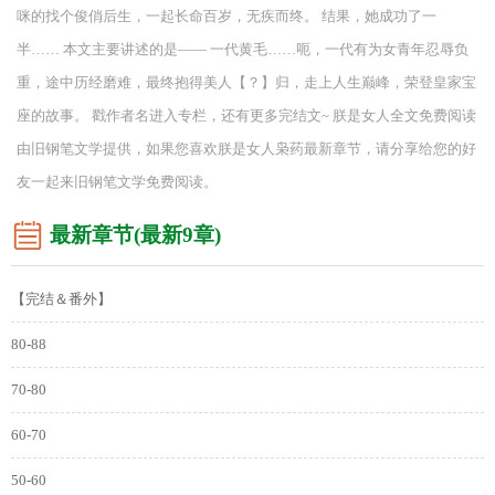
咪的找个俊俏后生，一起长命百岁，无疾而终。 结果，她成功了一
半…… 本文主要讲述的是—— 一代黄毛……呃，一代有为女青年忍辱负
重，途中历经磨难，最终抱得美人【？】归，走上人生巅峰，荣登皇家宝
座的故事。 戳作者名进入专栏，还有更多完结文~ 朕是女人全文免费阅读
由旧钢笔文学提供，如果您喜欢朕是女人枭药最新章节，请分享给您的好
友一起来旧钢笔文学免费阅读。
最新章节(最新9章)
【完结＆番外】
80-88
70-80
60-70
50-60