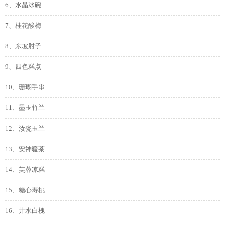
6、水晶冰碗
7、桂花酸梅
8、东坡肘子
9、四色糕点
10、珊瑚手串
11、墨玉竹兰
12、汝瓷玉兰
13、安神暖茶
14、芙蓉凉糕
15、糖心寿桃
16、井水白槐