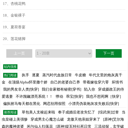
17、杏桃花鸭
18、金银裸子
19、夏荷香宴
20、莲花猪脚
上一页
下一页
站内强推
执手
逐夏
蒸汽时代血族日常
牛皮糖
年代文里的炮灰真千
热门阅读
金
在顶级Alpha怀里撒个娇
自己的老婆自己养
带着嫁妆穿六零
坏情书
我的男友非人类[快穿]
我们全家都有秘密[穿书]
陷入你
穿成摄政王的侍
爱逃妻
不许觊觎漂亮系统！！
悸动
乖宝[快穿]
我也不想死啊［快穿］
偏执驸马每天都在黑化
网恋别用假照
小漂亮伪装炮灰攻失败后[快穿]
草包美人支棱起来啦
奉子成婚后老攻失忆了
[综武侠]过誉
当
推荐阅读
虫皇碰上美强惨
穿成男主心魔怎么破
龙傲天他亲姐穿来了
[原神]艾尔海
森的魔神老婆
闲与仙人扫落花
[原神]提瓦特社死日常
三流侦探，玄学破