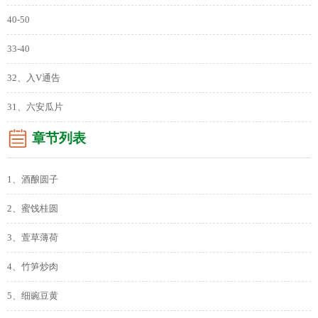
40-50
33-40
32、入V通告
31、六安瓜片
章节列表
1、酒酿圆子
2、蜜饯桂圆
3、萱草薄荷
4、竹笋炒肉
5、细豌豆黄