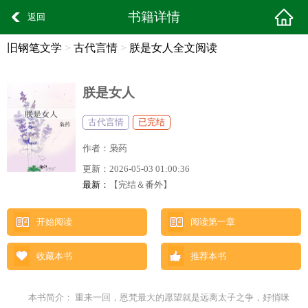
书籍详情
返回
旧钢笔文学
>
古代言情
>
朕是女人全文阅读
朕是女人
古代言情
已完结
作者：
枭药
更新：
2026-05-03 01:00:36
最新：
【完结＆番外】
开始阅读
阅读第一章
收藏本书
推荐本书
本书简介： 重来一回，恩梵最大的愿望就是远离太子之争，好悄咪