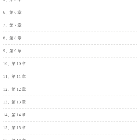
6、第 6 章
7、第 7 章
8、第 8 章
9、第 9 章
10、第 10 章
11、第 11 章
12、第 12 章
13、第 13 章
14、第 14 章
15、第 15 章