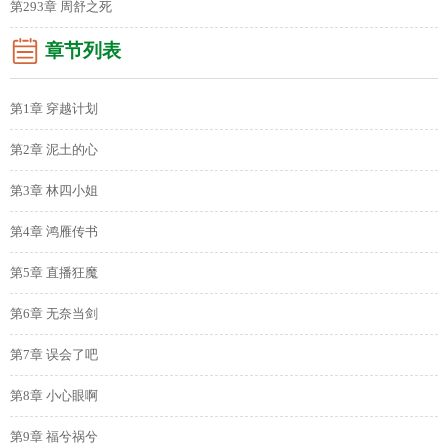
第293章 周舒之死
章节列表
第1章 穿越计划
第2章 泥土的心
第3章 林四小姐
第4章 鸿雁传书
第5章 直播狂魔
第6章 无奈当剑
第7章 误会了吧
第8章 小心眼啊
第9章 福兮祸兮