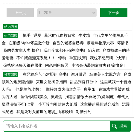
上一页
下一页
站内强推
执手
逐夏
蒸汽时代血族日常
牛皮糖
年代文里的炮灰真千
热门阅读
金
在顶级Alpha怀里撒个娇
自己的老婆自己养
带着嫁妆穿六零
坏情书
我的男友非人类[快穿]
我们全家都有秘密[穿书]
陷入你
穿成摄政王的侍
爱逃妻
不许觊觎漂亮系统！！
悸动
乖宝[快穿]
我也不想死啊［快穿］
偏执驸马每天都在黑化
网恋别用假照
小漂亮伪装炮灰攻失败后[快穿]
在兄妹综艺当对照组[穿书]
澹月微迟
细腰美人宠冠六宫
穿成
推荐阅读
顶流的炮灰隐婚妻
灾世女配御兽指南
甜品判官打分中
这里就我一个普通
人吗?!
他是主角攻啊！
靠特效成为仙道之子
斑斓阳
在游戏世界被迫成
为万人迷
圣僧你瞧我美么
厌娇蛮
揣崽后情敌火葬场了(娱乐圈)
年代文
极品演技不行[七零]
小可怜勾引封建大爹后
这主播超强但过分咸鱼
沉浸
式绝色
我是死对头前世的老婆_山雾晚晴
对赌公约