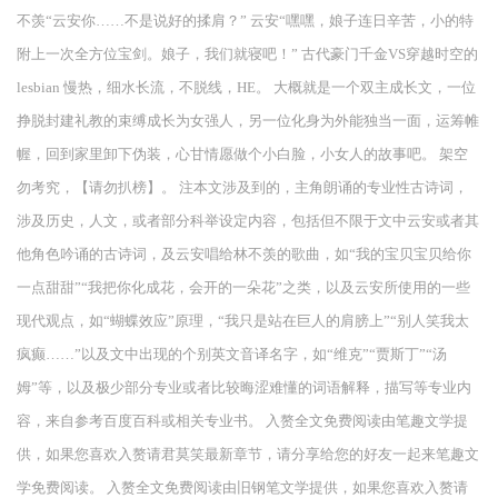
不羡“云安你……不是说好的揉肩？” 云安“嘿嘿，娘子连日辛苦，小的特
附上一次全方位宝剑。娘子，我们就寝吧！” 古代豪门千金VS穿越时空的
lesbian 慢热，细水长流，不脱线，HE。 大概就是一个双主成长文，一位
挣脱封建礼教的束缚成长为女强人，另一位化身为外能独当一面，运筹帷
幄，回到家里卸下伪装，心甘情愿做个小白脸，小女人的故事吧。 架空
勿考究，【请勿扒榜】。 注本文涉及到的，主角朗诵的专业性古诗词，
涉及历史，人文，或者部分科举设定内容，包括但不限于文中云安或者其
他角色吟诵的古诗词，及云安唱给林不羡的歌曲，如“我的宝贝宝贝给你
一点甜甜”“我把你化成花，会开的一朵花”之类，以及云安所使用的一些
现代观点，如“蝴蝶效应”原理，“我只是站在巨人的肩膀上”“别人笑我太
疯癫……”以及文中出现的个别英文音译名字，如“维克”“贾斯丁”“汤
姆”等，以及极少部分专业或者比较晦涩难懂的词语解释，描写等专业内
容，来自参考百度百科或相关专业书。 入赘全文免费阅读由笔趣文学提
供，如果您喜欢入赘请君莫笑最新章节，请分享给您的好友一起来笔趣文
学免费阅读。 入赘全文免费阅读由旧钢笔文学提供，如果您喜欢入赘请