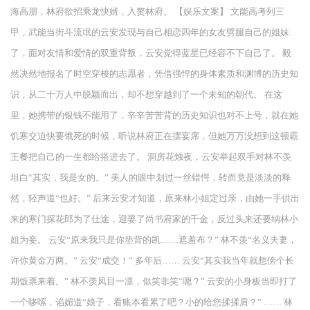
海高朋，林府欲招乘龙快婿，入赘林府。 【娱乐文案】 文能高考列三
甲，武能当街斗流氓的云安发现与自己相恋四年的女友劈腿自己的姐妹
了，面对友情和爱情的双重背叛，云安觉得蓝星已经容不下自己了。 毅
然决然地报名了时空穿梭的志愿者，凭借强悍的身体素质和渊博的历史知
识，从二十万人中脱颖而出，却不想穿越到了一个未知的朝代。 在这
里，她携带的银钱不能用了，辛辛苦苦背的历史知识也对不上号，就在她
饥寒交迫快要饿死的时候，听说林府正在摆宴席，但她万万没想到这顿霸
王餐把自己的一生都给搭进去了。 洞房花烛夜，云安举起双手对林不羡
坦白“其实，我是女的。” 美人的眼中划过一丝错愕，转而竟是淡淡的释
然，轻声道“也好。” 后来云安才知道，原来林小姐定过亲，由她一手供出
来的寒门探花郎为了仕途，迎娶了尚书府家的千金，反过头来还要纳林小
姐为妾。 云安“原来我只是你垫背的凯……遮羞布？” 林不羡“名义夫妻，
许你黄金万两。” 云安“成交！” 多年后…… 云安“其实我当年就想傍个长
期饭票来着。” 林不羡凤目一凛，似笑非笑“嗯？” 云安的小身板当即打了
一个哆嗦，谄媚道“娘子，看账本看累了吧？小的给您揉揉肩？” …… 林