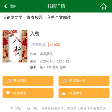
书籍详情
返回
旧钢笔文学
>
青春校园
>
入赘全文阅读
入赘
青春校园
已完结
作者：
请君莫笑
更新：
2026-04-11 03:50:42
最新：
第301章 番外·剧终
开始阅读
阅读第一章
收藏本书
推荐本书
本书简介： 隔日更。 有事会挂请假条，关注晋江百合作者请君莫笑