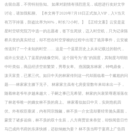
去留自愿，不劳特别告知。 如果对剧情有强烈意见，或想进行友好文学
讨论，请加我私聊。 【本文将于2020年7月18日正式加入VIP，入V当天
有万字掉落，防盗比率为90%，时长72小时。】 【正经文案】云安是蓝
星时空研究院万中选一的志愿者，签下生死状，迈入时空机，只为记录陈
桥兵变的真实经过，却不想在时空穿梭的过程中出现了诡异事件，云安被
传送到了一个未知的时空…… 这是一个蓝星历史上从未记载过的朝代，
或许云安进入了蓝星的镜像空间。这个国号为“燕”的国度，其制度与明朝
中叶类似，商品经济空前繁荣，男尊女卑。 燕国陇东林家，钟鸣鼎食，
泼天富贵，已累三代。如日中天的林家传到这一代却面临着一个尴尬的问
题——林家家主膝下无子。 林家家主虽有七房妾室数年来却未出一子，
随着林老爷年岁越来越大，子嗣之事已无希望。林家的兴衰荣辱逐渐落在
了林老爷唯一的嫡女林不羡的肩上。 林家看似如日中天，实则危机四
伏。外有权臣垂涎，内有同宗觊觎，林不羡一介女流却要经常抛头露面，
蒙受了诸多诟病，林不羡的双十生辰，八方商贾皆来恭贺，却惊闻昔日竹
马已成尚书府的东床快婿，还欲纳她为妾？ 林不羡当即于宴席上广告四