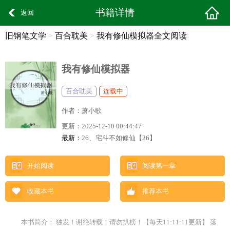
书籍详情
返回
旧钢笔文学
>
百合耽美
>
我有修仙模拟器全文阅读
我有修仙模拟器
百合耽美
连载中
作者：
萧小歌
更新：
2025-12-10 00:44:47
最新：
26、宅斗不如修仙【26】
开始阅读
阅读第一章
收藏本书
推荐本书
本书简介： 独发！谢绝转载！请勿扒榜！【每天11:11:11更新】 落