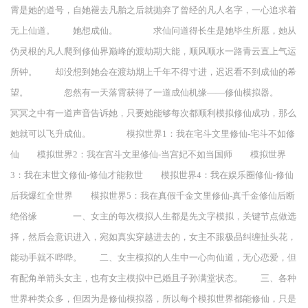
霄是她的道号，自她褪去凡胎之后就抛弃了曾经的凡人名字，一心追求着
无上仙道。 她想成仙。 求仙问道得长生是她毕生所愿，她从
伪灵根的凡人爬到修仙界巅峰的渡劫期大能，顺风顺水一路青云直上气运
所钟。 却没想到她会在渡劫期上千年不得寸进，迟迟看不到成仙的希
望。 忽然有一天落霄获得了一道成仙机缘——修仙模拟器。
冥冥之中有一道声音告诉她，只要她能够每次都顺利模拟修仙成功，那么
她就可以飞升成仙。 模拟世界1：我在宅斗文里修仙-宅斗不如修
仙 模拟世界2：我在宫斗文里修仙-当宫妃不如当国师 模拟世界
3：我在末世文修仙-修仙才能救世 模拟世界4：我在娱乐圈修仙-修仙
后我爆红全世界 模拟世界5：我在真假千金文里修仙-真千金修仙后断
绝俗缘 一、女主的每次模拟人生都是先文字模拟，关键节点做选
择，然后会意识进入，宛如真实穿越进去的，女主不跟极品纠缠扯头花，
能动手就不哔哔。 二、女主模拟的人生中一心向仙道，无心恋爱，但
有配角单箭头女主，也有女主模拟中已婚且子孙满堂状态。 三、各种
世界种类众多，但因为是修仙模拟器，所以每个模拟世界都能修仙，只是