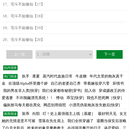
17、宅斗不如修仙【17】
18、宅斗不如修仙【18】
19、宅斗不如修仙【19】
20、宅斗不如修仙【20】
上一页
下一页
站内强推
执手
逐夏
蒸汽时代血族日常
牛皮糖
年代文里的炮灰真千
热门阅读
金
在顶级Alpha怀里撒个娇
自己的老婆自己养
带着嫁妆穿六零
坏情书
我的男友非人类[快穿]
我们全家都有秘密[穿书]
陷入你
穿成摄政王的侍
爱逃妻
不许觊觎漂亮系统！！
悸动
乖宝[快穿]
我也不想死啊［快穿］
偏执驸马每天都在黑化
网恋别用假照
小漂亮伪装炮灰攻失败后[快穿]
装乖
向阳
叮！史上最强领主上线［基建］
最好明天见
女主
推荐阅读
她的无情道坚不可摧
雪落在先生肩上
我们全班穿越了
退圈当保安后攻略
了白月光影后
抢来的对象是魔教教主
在战国开餐厅的日子
谈恋爱吗，三