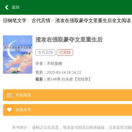
返回
旧钢笔文学
>
古代言情
>
渣攻在强取豪夺文里重生后全文阅读
渣攻在强取豪夺文里重生后
古代言情
已完结
作者：
不吃姜糖
更新：
2025-01-14 18:24:21
最新：
第148章 白头老【完结章】
开始阅读
收藏本书
本书简介： 崔帏之出生高贵，母亲是当朝皇后的亲妹妹，父亲是军功