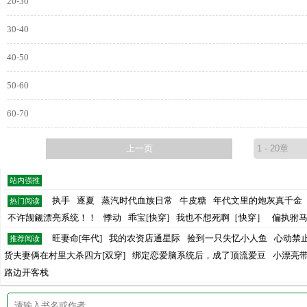
20-30
30-40
40-50
50-60
60-70
上一页
站内强推
执手
逐夏
蒸汽时代血族日常
牛皮糖
年代文里的炮灰真千金
热门阅读
不许觊觎漂亮系统！！
悸动
乖宝[快穿]
我也不想死啊［快穿］
偏执驸
旺妻命[年代]
我的农资店通星际
捡到一只失忆小人鱼
心动禁
推荐阅读
货夫妻俩在村里大杀四方[双穿]
绑定恋爱脑系统后，成了顶流爱豆
小漂亮
路边开客栈