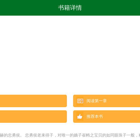
书籍详情
阅读第一章
推荐本书
赫赫的忠勇侯。 忠勇侯老来得子，对唯一的嫡子崔帏之宝贝的如同眼珠子一般