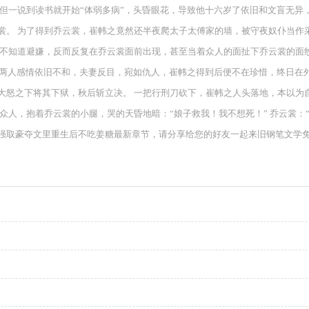
但一说到读书就开始“体弱多病”，头昏眼花，导致他十六岁了依旧和文盲无异
裳。 为了得到乔云裳，崔帏之竟然还半夜爬太子太傅家的墙，被守夜奴仆当作
仅不知道避嫌，反而反复在乔云裳面前出现，甚至当着众人的面扯下乔云裳的面
后两人感情依旧不和，夫妻反目，宛如仇人，崔帏之得到后便不在珍惜，终日在
大怒之下将其下狱，秋后斩立决。 一把行刑刀砍下，崔帏之人头落地，本以为
人，抱着乔云裳的小腿，哭的天昏地暗：“娘子救我！我不想死！” 乔云裳：“
强取豪夺文里重生后不吃姜糖最新章节，请分享给您的好友一起来旧钢笔文学