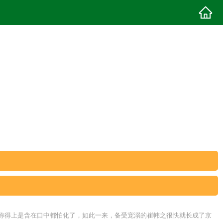
，称得上是含在口中都怕化了，如此一来，备受宠溺的崔帏之很快就长成了京