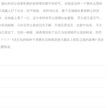
，做出的诗让幼童私塾的老师看到都不停叹气。 但就是这样一个胸无点墨的
采花贼人打了出去，好不狼狈。 此时传出后，整个京城都在看崔帏之的笑
纱，在他脸上香了一口，还大夸特夸乔云裳脚白如凝脂。 乔云裳又羞又气，
外宿花眠柳，几年后乔云裳依旧无子嗣，不堪忍受流言，在家中自杀。 不久
自己死定了，岂料一睁眼，就再度回到了自己当街调戏乔云裳的时候，而乔
？？？” #没文化的纨绔子弟重生后抱着老婆大腿走上权臣之路的故事# 渣攻
免费阅读。