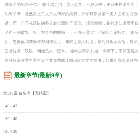
城有名的纨绔子弟。 他斗鸡走狗，狭玩娈童，不好诗书，平日里神采奕奕，
纨绔子弟，竟然看上了太子太傅家的嫡双，那享有京城第一美人之名的乔云
话，而一向守礼清白的乔云裳也遭到了议论。 流言纷纷，崔帏之知道后不
名声一朝被毁，终于在皇帝的赐婚下，不情不愿地“下”嫁给了崔帏之。 婚
后，忠勇侯和其母亲都相继去世，崔帏之被人利用，被污蔑叛国通敌，皇帝
云裳红着一双眼，朝他甩来一巴掌。 崔帏之吓的扑通一声跪下，不顾围观的众
在强取豪夺文里重生后全文免费阅读由旧钢笔文学提供，如果您喜欢渣攻在
最新章节(最新9章)
第148章 白头老【完结章】
140-147
130-140
120-130