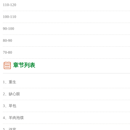
110-120
100-110
90-100
80-90
70-80
章节列表
1、重生
2、缺心眼
3、草包
4、羊肉泡馍
5、诗宴