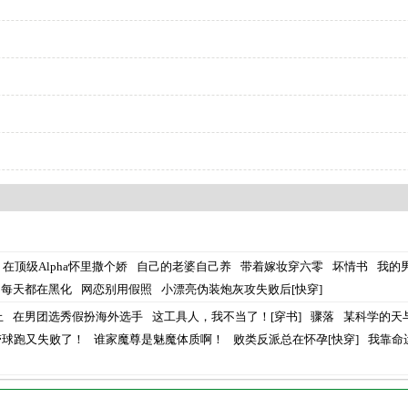
在顶级Alpha怀里撒个娇
自己的老婆自己养
带着嫁妆穿六零
坏情书
我的
马每天都在黑化
网恋别用假照
小漂亮伪装炮灰攻失败后[快穿]
止
在男团选秀假扮海外选手
这工具人，我不当了！[穿书]
骤落
某科学的天
带球跑又失败了！
谁家魔尊是魅魔体质啊！
败类反派总在怀孕[快穿]
我靠命