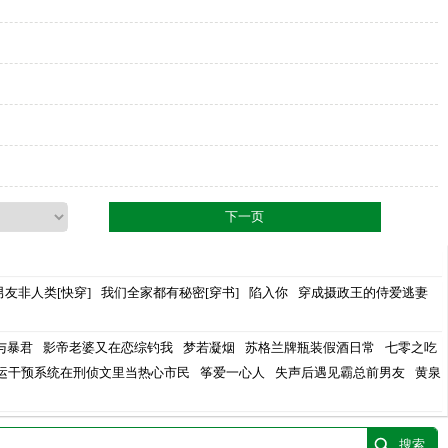
下一页
男友非人类[快穿]
我们全家都有秘密[穿书]
陷入你
穿成摄政王的侍爱逃妻
与暴君
影帝老婆又在恋综钓我
梦若凝烟
苏格兰牌瓶装假酒日常
七零之吃
运干预系统在刑侦文里当热心市民
筝爱一心人
失声后遇见霸总前男友
黄泉