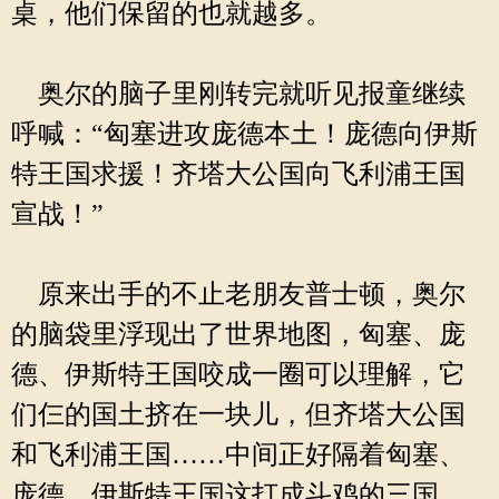
桌，他们保留的也就越多。
奥尔的脑子里刚转完就听见报童继续
呼喊：“匈塞进攻庞德本土！庞德向伊斯
特王国求援！齐塔大公国向飞利浦王国
宣战！”
原来出手的不止老朋友普士顿，奥尔
的脑袋里浮现出了世界地图，匈塞、庞
德、伊斯特王国咬成一圈可以理解，它
们仨的国土挤在一块儿，但齐塔大公国
和飞利浦王国……中间正好隔着匈塞、
庞德、伊斯特王国这打成斗鸡的三国。