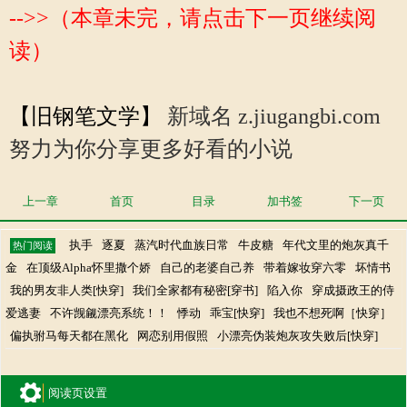
-->>（本章未完，请点击下一页继续阅
读）
【旧钢笔文学】
新域名 z.jiugangbi.com
努力为你分享更多好看的小说
上一章
首页
目录
加书签
下一页
执手
逐夏
蒸汽时代血族日常
牛皮糖
年代文里的炮灰真千
热门阅读
金
在顶级Alpha怀里撒个娇
自己的老婆自己养
带着嫁妆穿六零
坏情书
我的男友非人类[快穿]
我们全家都有秘密[穿书]
陷入你
穿成摄政王的侍
爱逃妻
不许觊觎漂亮系统！！
悸动
乖宝[快穿]
我也不想死啊［快穿］
偏执驸马每天都在黑化
网恋别用假照
小漂亮伪装炮灰攻失败后[快穿]
阅读页设置