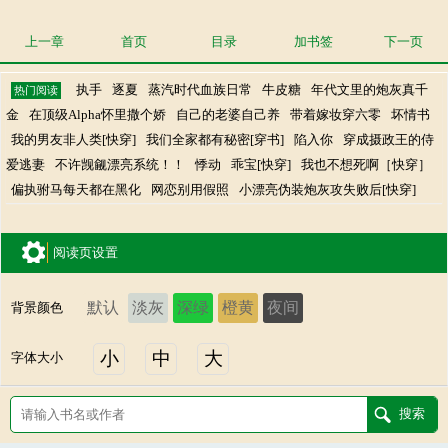
上一章
首页
目录
加书签
下一页
执手
逐夏
蒸汽时代血族日常
牛皮糖
年代文里的炮灰真千
热门阅读
金
在顶级Alpha怀里撒个娇
自己的老婆自己养
带着嫁妆穿六零
坏情书
我的男友非人类[快穿]
我们全家都有秘密[穿书]
陷入你
穿成摄政王的侍
爱逃妻
不许觊觎漂亮系统！！
悸动
乖宝[快穿]
我也不想死啊［快穿］
偏执驸马每天都在黑化
网恋别用假照
小漂亮伪装炮灰攻失败后[快穿]
阅读页设置
默认
淡灰
深绿
橙黄
夜间
背景颜色
小
中
大
字体大小