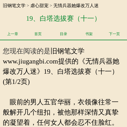
旧钢笔文学
>
虐心甜宠
>
无情兵器她爆改万人迷
19、白塔选拔赛（十一）
上一章
首页
目录
书架
下一页
您现在阅读的是
旧钢笔文学
www.jiugangbi.com提供的《无情兵器她
爆改万人迷》19、白塔选拔赛（十一）
(第1/2页)
眼前的男人五官华丽，衣领像往常一
般解开几个纽扣，被他那样深情又真挚
的凝望着，任何女人都会忍不住脸红。