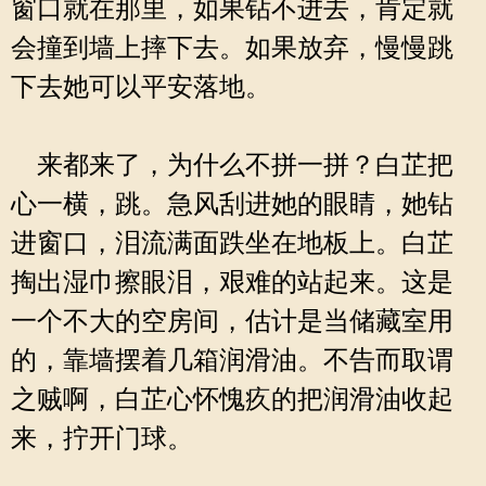
窗口就在那里，如果钻不进去，肯定就
会撞到墙上摔下去。如果放弃，慢慢跳
下去她可以平安落地。
来都来了，为什么不拼一拼？白芷把
心一横，跳。急风刮进她的眼睛，她钻
进窗口，泪流满面跌坐在地板上。白芷
掏出湿巾擦眼泪，艰难的站起来。这是
一个不大的空房间，估计是当储藏室用
的，靠墙摆着几箱润滑油。不告而取谓
之贼啊，白芷心怀愧疚的把润滑油收起
来，拧开门球。