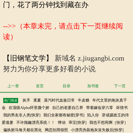
门，花了两分钟找到藏在办
-->>（本章未完，请点击下一页继续阅
读）
【旧钢笔文学】
新域名 z.jiugangbi.com
努力为你分享更多好看的小说
上一章
首页
目录
加书签
下一页
执手
逐夏
蒸汽时代血族日常
牛皮糖
年代文里的炮灰真千
热门阅读
金
在顶级Alpha怀里撒个娇
自己的老婆自己养
带着嫁妆穿六零
坏情书
我的男友非人类[快穿]
我们全家都有秘密[穿书]
陷入你
穿成摄政王的侍
爱逃妻
不许觊觎漂亮系统！！
悸动
乖宝[快穿]
我也不想死啊［快穿］
偏执驸马每天都在黑化
网恋别用假照
小漂亮伪装炮灰攻失败后[快穿]