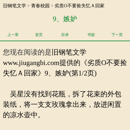
旧钢笔文学
>
青春校园
>
劣质O不要捡失忆Ａ回家
9、嫉妒
上一章
首页
目录
书架
下一页
您现在阅读的是
旧钢笔文学
www.jiugangbi.com提供的《劣质O不要捡
失忆Ａ回家》9、嫉妒(第1/2页)
吴星没有找到花瓶，拆了花束的外包
装纸，将一支支玫瑰拿出来，放进闲置
的凉水壶中。