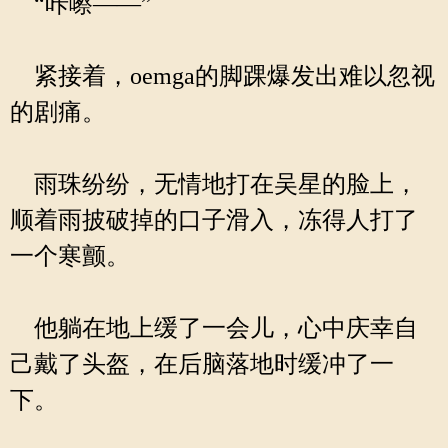
“咔嚓——”
紧接着，oemga的脚踝爆发出难以忽视
的剧痛。
雨珠纷纷，无情地打在吴星的脸上，
顺着雨披破掉的口子滑入，冻得人打了
一个寒颤。
他躺在地上缓了一会儿，心中庆幸自
己戴了头盔，在后脑落地时缓冲了一
下。