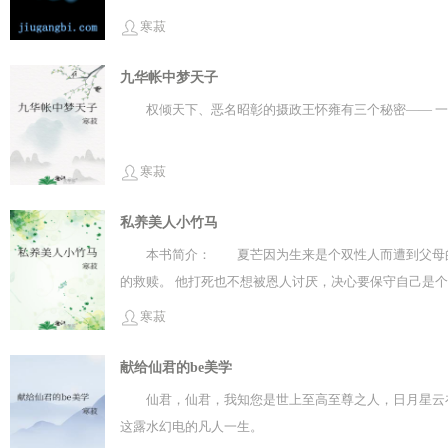
地表示：“关我屁事，我又没让他喜欢我！” 这家伙，全
寒菽
九华帐中梦天子
权倾天下、恶名昭彰的摄政王怀雍有三个秘密—— 一
寒菽
私养美人小竹马
本书简介： 夏芒因为生来是个双性人而遭到父母的
的救赎。 他打死也不想被恩人讨厌，决心要保守自己是个
寒菽
献给仙君的be美学
仙君，仙君，我知您是世上至高至尊之人，日月星云在
这露水幻电的凡人一生。