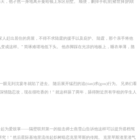
那天，他孑然一身地离开曼哈顿上东区别墅。 顺便，删掉手机里[褚世择]的联
久？】 褚世择：【要什么礼物自己去买。】 阮丹青：【不用了。】 隔很久，
，却给男人做了两年金丝雀。 他从未打算一直做下去。 阮丹青也心知肚明，
么，对他的不辞而别，想必褚世择也不会在意。
家人赶出居住的房屋，不得不求陆霆的援手以及庇护。 陆霆，那个亲手将他
变成这样。” 简琢难堪地低下头。 他赤脚踩在光凉的地板上，睡衣单薄，胳
见到沈宴冬就陷了进去。 随后展开猛烈的追(tian)求(gou)行为。 兄弟们看
深情隐忍攻，现在很吃香的！” 就这样舔了两年，舔得附近所有学校的学生人
了小旅馆…… 第二天，兄弟们在街上遇见脚步发飘的狄喆，好奇地问：“大
嘘：“果然，当舔狗没有好下场。” 回家后，屁股很疼的狄喆连夜修改了大学志
炽树一起为爱鼓掌——隔壁联邦第一的狙击师士燕雪山告诉他这样可以提升搭档驾
研究！” 然后星际基地里流传起炽树暗恋克里琴斯的传闻。 克里琴斯渣里渣气