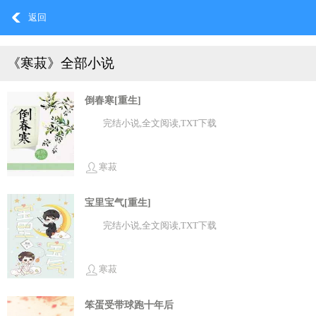
返回
《寒菽》全部小说
倒春寒[重生]
完结小说,全文阅读,TXT下载
寒菽
宝里宝气[重生]
完结小说,全文阅读,TXT下载
寒菽
笨蛋受带球跑十年后