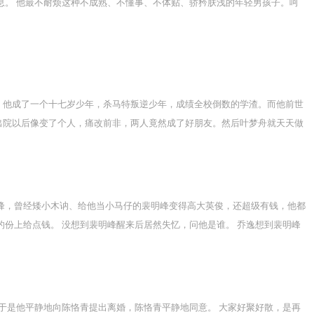
息。 他最不耐烦这种不成熟、不懂事、不体贴、骄矜肤浅的年轻男孩子。呵
，他成了一个十七岁少年，杀马特叛逆少年，成绩全校倒数的学渣。而他前世
出院以后像变了个人，痛改前非，两人竟然成了好朋友。然后叶梦舟就天天做
热爱学习感情迟钝受。
峰，曾经矮小木讷、给他当小马仔的裴明峰变得高大英俊，还超级有钱，他都
份上给点钱。 没想到裴明峰醒来后居然失忆，问他是谁。 乔逸想到裴明峰
悦、幸福、快感，还是绝望、痛苦、战栗，你的笑容，你的疤痕，你所有的所
于是他平静地向陈恪青提出离婚，陈恪青平静地同意。 大家好聚好散，是再