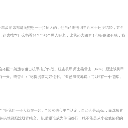
个笨蛋弟弟都是汤煦恩一手拉扯大的，他自己则拖到年近三十还没结婚，甚至
该去找本什么书看好？”“那个男人好老，比我还大四岁！但好像很有钱，我
傻乎乎的，竟然还在桌上跟我说，说看我跟你的关系那么好，经常一起出去
不是毁你清誉吗？”季巍喝一杯酒，淡定道：“首先，你要改变自己这种想
你这么好的人，本来就很值得被喜欢。”汤煦恩被他夸得脸红，很不好意思，闷
欣然接受，夸季巍真是自己的挚友。-甜文预收↓《ai男友成神之后》楚熙
都会搭配一架远攻狙击机甲掩护作战。狙击机甲师士燕雪山（beta）跟近战机甲
第一原则，爱楚熙叶。于是，人类历史上唯一的，真正意义上可进化的人工智能
前一天。燕雪山：“记得提前写好遗书。”亚瑟沮丧地说：“我只有一个遗憾，
象。很快引起了别人的注意。想要拥有控制他的人太多太多，他又太弱小，还
愿？”燕雪山：“？”真荒唐。但燕雪山想了想，这是自己的生死相交的战友，
为自己死了。但当他再睁开眼，已来到数万年后的星际时代。 人类世界湮
申请书，就差一个签名，诚实守信地说：“师父，你不是说打完这仗就回去结
进化成至高之神。衪留存有人类之种。从零开始，再次创造了新人类。人们爱
狙神》《跟狙神老婆先婚后爱》《如何把冰山天然呆老婆哄到手》等等等等。
神的存在跪在他的床边，依恋地说：“我按照你幼年写的童话故事制造了新世
即便被您杀死了一次，我仍敬重您。但我也不想再爱您了。您做您的仙君，我
等我们一长大就在一起。” 其实他心里早认定，自己会是alpha，而沈峤青
—你睡着之前说要教我什么是爱情，现在，你可以接着教我了。”“我已经等了
虐攻最后送上be大礼包，受失去了爱情，但是收获了万古流芳的事业，这样
 周念转头就要跟沈峤青绝交。 以后跟谁成为伴侣都行，绝不能是从小被他俯视的
仍敬重您。但我也不想再爱您了。您做您的仙君，我当我的皇帝。我就是这样没