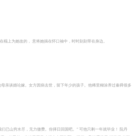
时在榻上为她改的， 意将她揣在怀口袖中，时时刻刻带在身边。
的母亲谈婚论嫁。女方因病去世，留下年少的孩子。他稀里糊涂养过秦舜很多
我们已山穷水尽，无力缴费。你择日回国吧。” 可他只剩一年就毕业！ 阮丹