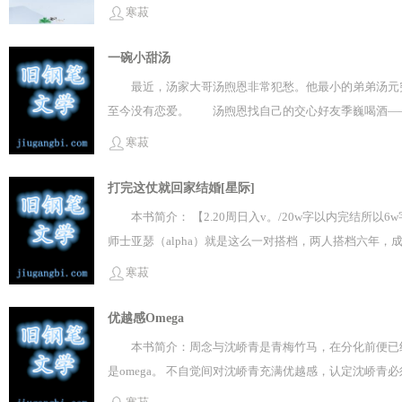
寒菽
一碗小甜汤
最近，汤家大哥汤煦恩非常犯愁。他最小的弟弟汤元
至今没有恋爱。 汤煦恩找自己的交心好友季巍喝酒——
在网上查到他是富豪榜上的人，齐大非偶啊。你家世好，
寒菽
玩，还以为我跟你也是一对，所以放心大胆跟我出柜。”
法。就算我真的喜欢你，也不会毁我清誉，不要把喜欢男
打完这仗就回家结婚[星际]
头继续喝酒。 第二天。汤煦恩醒来，发现自己跟好友季
本书简介： 【2.20周日入v。/20w字以内完结
叶死在公元2039年。那年，他20岁，还是个学生。
师士亚瑟（alpha）就是这么一对搭档，两人搭档六年
诞生了。楚熙叶赋予他等同人类的人格，并且也将他视作
这次我要是死了，那我就到死都是处男了。”燕雪山冷哼一
寒菽
无法保护自己心爱的主人。楚熙叶惨遭不测。临死前，
贞操算个p——行，答应了！！然而，大决战过后，他们
灭又重建。神史中，所有旧人类都死在了宇宙流浪的一万
婚养老吗？你帮我完成心愿，我也帮你完成心愿！”燕雪山
优越感Omega
戴他，尊敬他，称颂他。神名为“楚”。 然后——楚熙
——————预收求收藏古耽修真，也是短篇↓《献给仙
本书简介：周念与沈峤青是青梅竹马，在分化前便已经两
界，来迎接你回归，你看看喜不喜欢？”“我的人类身体你
当我的皇帝。我就是这样没志气，不思长生，只想逍遥快
是omega。 不自觉间对沈峤青充满优越感，认定沈峤青必
两万年。”-虐文预收↓《献给仙君的be美学》仙君，
子。】 打完这仗就回家结婚[星际]打完这仗就回家结婚[星
沈峤青，太耻辱了。优越感Omega优越感Omega寒菽