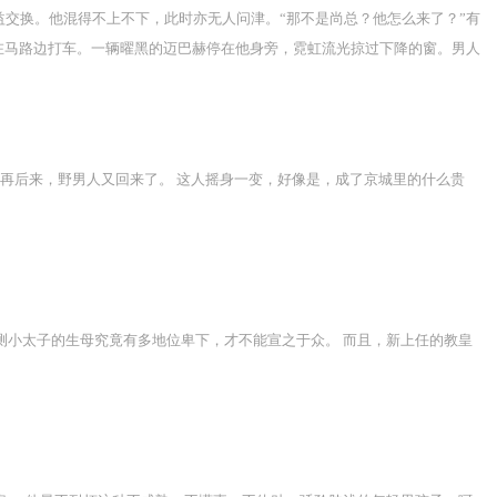
益交换。他混得不上不下，此时亦无人问津。“那不是尚总？他怎么来了？”有
在马路边打车。一辆曜黑的迈巴赫停在他身旁，霓虹流光掠过下降的窗。男人
爷尚柏的好朋友、小跟班。他暗恋开朗幽默的尚柏。两人暧昧了三年。毕业的夏
黑一片，他不停地跟对方说“我喜欢你”。被弄哭了两回。乔芋才发现，自己
生下了那一夜而来的孩子。-【阅读指南】1，双c，1v1，he，土狗文
看。
 再后来，野男人又回来了。 这人摇身一变，好像是，成了京城里的什么贵
测小太子的生母究竟有多地位卑下，才不能宣之于众。 而且，新上任的教皇