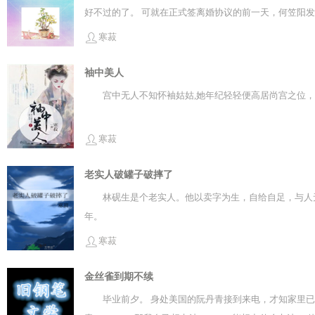
好不过的了。 可就在正式签离婚协议的前一天，何笠阳发现
寒菽
袖中美人
宫中无人不知怀袖姑姑,她年纪轻轻便高居尚宫之位，
寒菽
老实人破罐子破摔了
林砚生是个老实人。他以卖字为生，自给自足，与人
年。
寒菽
金丝雀到期不续
毕业前夕。 身处美国的阮丹青接到来电，才知家里已