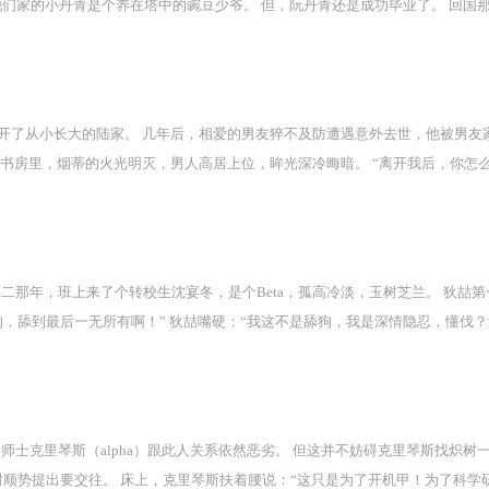
 他们家的小丹青是个养在塔中的豌豆少爷。 但，阮丹青还是成功毕业了。 回国
躏一夜，遍身不堪；而褚世择照例毫无温存，一走了之。 阮丹青：【你这次去多
不悦。 褚世择，他的金主。 噯，真是难以启齿。 为了生计，他身为一介直男
个用以取乐、可有可无的小东西。 他已付出他的代价，多余的他分文不要。 那
开了从小长大的陆家。 几年后，相爱的男友猝不及防遭遇意外去世，他被男友
书房里，烟蒂的火光明灭，男人高居上位，眸光深冷晦暗。 “离开我后，你怎么
出手，“宝宝，到我这儿来。”
 高二那年，班上来了个转校生沈宴冬，是个Beta，孤高冷淡，玉树芝兰。 狄喆第一眼
，舔到最后一无所有啊！” 狄喆嘴硬：“我这不是舔狗，我是深情隐忍，懂伐？
，沈宴冬无奈地接受了他的吻，还回吻了他。 狄喆一个开心，借着酒劲把人带进
遍布的吻痕咬痕被人看到，装作失魂落魄地说：“遗憾的名字叫青春。” 众人唏
！ 他堂堂一个Alpha，被Beta给撅了？ 好丢脸QAQ 他要换个世界生活。
狙击师士克里琴斯（alpha）跟此人关系依然恶劣。 但这并不妨碍克里琴斯找
树顺势提出要交往。 床上，克里琴斯扶着腰说：“这只是为了开机甲！为了科学