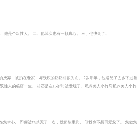
身上下只有嘴是最硬的。 不知道最近每天晚上在我怀里脸红啜泣的人是谁。 炽
、他是个双性人。 二、他其实也有一颗真心。 三、他快死了。
厌弃，被扔在老家，与残疾的奶奶相依为命。 7岁那年，他遇见了去乡下过暑
双性人的秘密一生。 却还是在16岁时被发现了。私养美人小竹马私养美人小竹
您掌心。 即便被您杀死了一次，我仍敬重您。 但我也不想再爱您了。 您做