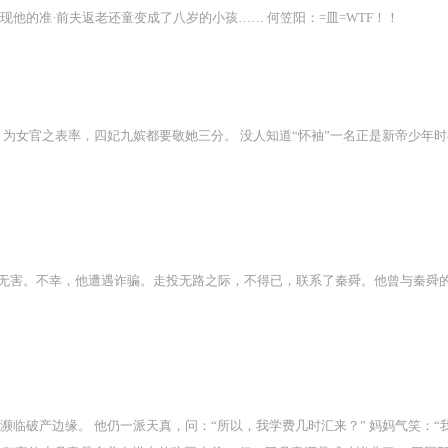
他的准·前夫返老还童变成了八岁的小孩…… 何笠阳：=皿=WTF！！
 为女官之表率，四妃九嫔都要敬她三分。 没人知道“怀袖”一名正是新帝少年
无害。不幸，他遭遇诈骗。走投无路之际，不得已，联系了秦舜。他曾与秦舜
濒临破产边缘。 他仍一派天真，问：“所以，我学费几时汇来？” 妈妈气笑：“