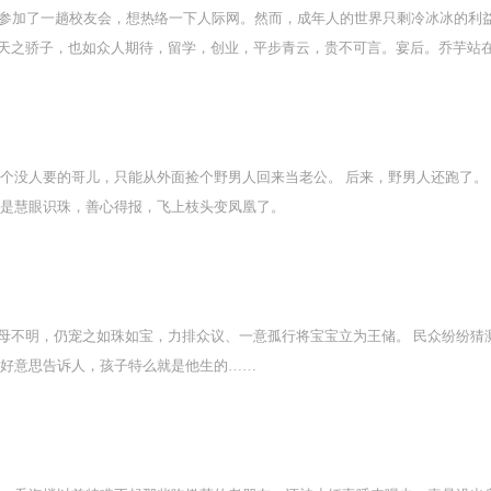
他参加了一趟校友会，想热络一下人际网。然而，成年人的世界只剩冷冰冰的利
天之骄子，也如众人期待，留学，创业，平步青云，贵不可言。宴后。乔芋站
。”.乔芋犯过一个致命终身的错误——高中时。他常去尚家玩。他是尚家二少
有点缺氧，喝了点酒，一鼓作气，偷偷提前钻进尚柏房间的被子里。没开灯。漆
、毒舌，私下跟弟弟说：“别跟乔芋走太近，他是个男生。”的尚旻。后来。他偷偷
入看夫夫爱情，崽是个跳级天才宝贝。3，短篇，连载免费，完结入包月库，速
个没人要的哥儿，只能从外面捡个野男人回来当老公。 后来，野男人还跑了。
真是慧眼识珠，善心得报，飞上枝头变凤凰了。
母不明，仍宠之如珠如宝，力排众议、一意孤行将宝宝立为王储。 民众纷纷猜
哪好意思告诉人，孩子特么就是他生的……