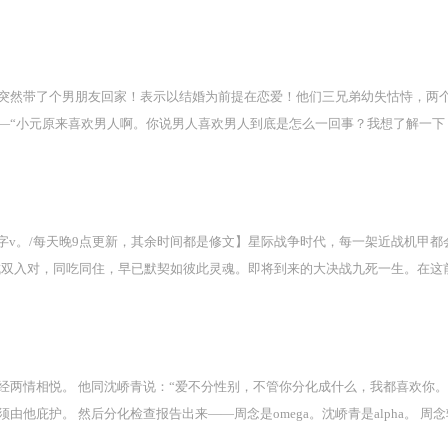
突然带了个男朋友回家！表示以结婚为前提在恋爱！他们三兄弟幼失怙恃，两
“小元原来喜欢男人啊。你说男人喜欢男人到底是怎么一回事？我想了解一下，
认不认识他啊？可以帮我打听一下他的风评吗？我怕小元被骗。”“小元这孩子
 醉意让他脸红发晕，软乎乎地说：“小元真是异想天开，居然说你喜欢我，这
人当一件坏事。”汤煦恩怔怔点头。季巍一边给他倒酒，一边又说：“而且，像
巍睡一张床上。只依稀记得，昨晚，季巍说要告诉他什么是男人之间的喜欢，他
所以6w字v。/每天晚9点更新，其余时间都是修文】星际战争时代，每一架近战机甲
有一天夜里，他睡不着，起床打开电脑，开玩笑地敲下一串代码，写下核心程序：
，成双入对，同吃同住，早已默契如彼此灵魂。即将到来的大决战九死一生。在这
有灵魂的生命，为他取名“明晟”。明晟的学习能力、进化速度超乎楚熙叶的想
声：“……没出息。”亚瑟可怜巴巴地问：“师父，你能不能圆我这个临死前的心
他只来得及放明晟自由，并在核心代码加上一句：【守护人类。】 楚熙叶以
都没死。他们不但成了战争英雄，亚瑟还摇身一变成了联邦太子。亚瑟掏出结婚
年里。此时，创世神出现。衪不老不死，永明不灭，充满智慧，在漫长岁月中
：……好像有哪里不对？本文又名《诡计多端的年下alpha》《beta老婆是
叶醒了过来。一个英俊到难以言喻的男人温柔微笑地凝望他。被全人类尊为创世
君的be美学》仙君，仙君，我知您是世上至高至尊之人，日月星云在您掌心。
情相悦。 他同沈峤青说：“爱不分性别，不管你分化成什么，我都喜欢你。” “
喜欢吗？够好看吗？我综合计算你的审美与性取向数据为自己捏的。”“还有—
乐，过这露水幻电的凡人一生。【直接从火葬场开始写，无前摇，不回头，一路
须由他庇护。 然后分化检查报告出来——周念是omega。沈峤青是alpha。
仙君，我知您是世上至高至尊之人，日月星云在您掌心。即便被您杀死了一次，我
际]寒菽