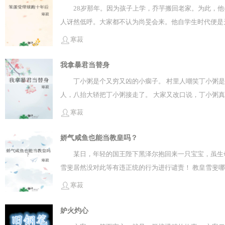
28岁那年。因为孩子上学，乔芋搬回老家。为此，
人讶然低呼。大家都不认为尚旻会来。他自学生时代便是
轻夹着烟的手搭在窗沿，火光明灭：“……去哪？我送你
寒菽
天，几个同学相约旅行。在藏区高原的旅馆里。乔芋脑子
睡错人了。压在他身上的人不是尚二，而是尚大。那个高傲
我拿暴君当替身
学，分别的十年两人都情史静止。2，偶尔从球的视角切
丁小粥是个又穷又凶的小瘸子。 村里人嘲笑丁小粥是
人，八抬大轿把丁小粥接走了。 大家又改口说，丁小粥
寒菽
娇气咸鱼也能当教皇吗？
某日，年轻的国王陛下黑泽尔抱回来一只宝宝，虽生
雪斐居然没对此等有违正统的行为进行谴责！ 教皇雪斐
寒菽
妒火灼心