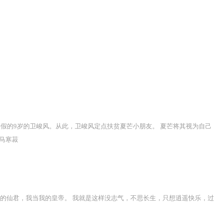
树想了想，今晚得多来几回，迟早让他的嘴也软了。
假的9岁的卫峻风。从此，卫峻风定点扶贫夏芒小朋友。 夏芒将其视为自己
马寒菽
您的仙君，我当我的皇帝。 我就是这样没志气，不思长生，只想逍遥快乐，过