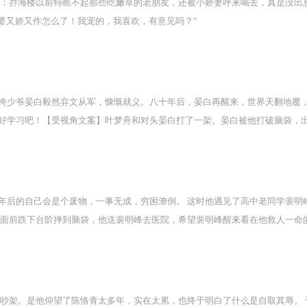
二：乔海楼以前特瞧不起那些吃嫩草的老朋友，还被小娇妻呼来喝去，真是没出
老婆又娇又作怎么了！我宠的，我喜欢，有意见吗？”
绔少爷晏白毅然弃文从军，慷慨就义。八十年后，晏白再醒来，世界天翻地覆
好学习吧！【受视角文案】叶梦舟和对头晏白打了一架。晏白被他打破脑袋，
各样不知羞耻的事情。太那什么了，他不好意思和晏白说。*二皮脸纨绔少爷攻x
年后的自己会是个废物，一事无成，穷困潦倒。 这时他遇见了高中老同学裴明
他面前跌下台阶摔到脑袋，他送裴明峰去医院，希望裴明峰醒来看在他救人一命的
不知耻地说：“我、我是你男朋友……” 攻视角文案：亲爱的，不管是你的愉
我记住，你是爱我的。 *独占欲爆表鬼畜总裁攻x蠢兮兮心理活动超多受，年下
不吵架。是他仰望了陈恪青太多年，实在太累，也终于明白了什么是自取其辱。 