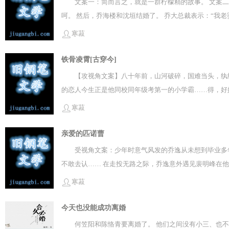
文案一：简而言之，就是一群柠檬精的故事。 文案
呵。 然后，乔海楼和沈垣结婚了。 乔大总裁表示：“我
寒菽
铁骨凌霄[古穿今]
【攻视角文案】八十年前，山河破碎，国难当头，纨
的恋人今生正是他同校同年级考第一的小学霸……得，好
断断续续的梦。梦里他管晏白叫“少爷”，与他做了各种
寒菽
亲爱的匹诺曹
受视角文案：少年时意气风发的乔逸从未想到毕业多
不敢去认…… 在走投无路之际，乔逸意外遇见裴明峰在
的豪车和名表和同学会上的基佬传闻，竟然鬼迷心窍、恬
寒菽
有，都只能属于我一个人。 你的身体和灵魂都必须深深给
今天也没能成功离婚
何笠阳和陈恪青要离婚了。 他们之间没有小三、也