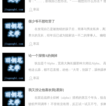
青：“……，那我自己想办法。” ——能想出什么办法？
系方式。 两人聊天消息还停留在早上。 彼时，他刚被蹂
寒菽
最后一条，褚世择问：【阮丹青，你在对我发脾气？】语气
他与褚世择，本就悬殊如云泥。 于褚世择而言，他只是
假少爷不想吃苦了
在发现自己是被抱错的孩子后，简琢与男友私奔，离
养大的兄长，经年后已成为陆家说一不二的掌事人。 幽暗
膊上缠着未亡人的黑纱。 “过来。”陆霆捻灭香烟，朝他伸
寒菽
论一个深情A的倒掉
狄喆是个Alpha，宽肩大胸长腿那种大帅比Alpha。
他这么舔，都不忍直视，劝他：“大哥，别舔了，舔狗舔狗
尽皆知。 终于！沈宴冬被他舔动了！ 高中毕业的聚会后
寒菽
哥，你昨天告白咋样了？” 狄喆悄悄捂紧衣领，生怕胸口
愿。 Tmd，他辛辛苦苦当舔狗是为了艹人，不是为了被艹！！
我又没让他喜欢我[星际]
在跟近战师士炽树（alpha）搭档的第五个年头，
驶机甲同调率！ 不管有没有用，反正试一试又不亏。 炽