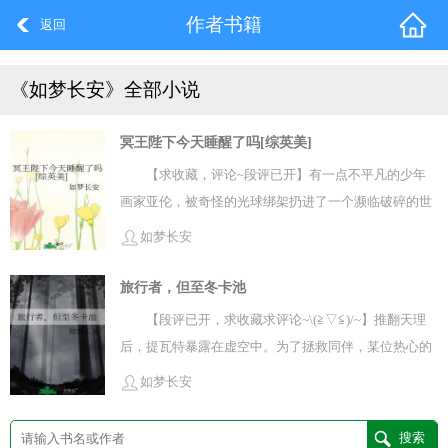
作者书籍
返回
《如梦长安》全部小说
冥王陛下今天睡醒了吗[综英美]
【求收藏，评论~段评已开】有一点不平凡的少年
画家亚伦，被奇怪的光球绑架扔进了一个濒临破碎的世
界。作为生活在18世纪的小古董，他对这个世界随处可
如梦长安
见的外星人与奇装异服的超级英雄有点接受不能。想要
再一次见到挚友天马与妹妹萨沙，亚伦只能选择和这个
旅行者，但至冬卡池
自称世界意识的光球合作。去拯救这个规则早就崩塌的
【段评已开，求收藏求评论~\(≧▽≦)/~】推翻天理
世界。此世死亡失序，灵魂滞留，时间线被反复折叠重
后，提瓦特暴露在虚空中。为了拯救同伴，某位热心的
启，英雄和反派一次次死而复生。宇宙的彼方尚有信奉
旅行者在异世界绝赞召唤执行官。那么，谁是最靠谱的
如梦长安
死亡的敌人虎视眈眈。如果没人来收拾残局，这个世界
帮手呢？某文弱学者阿博：自然是我。众执行官：爬。
迟早会真的崩溃。亚伦无奈只能选了他最擅长的方式来
来晚一步的潘先生有话说：看呐，这就是他可敬的同僚
面对这一切……“吾乃冥王哈迪斯，将以一幅lost canvas