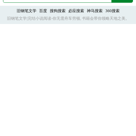
们，离开了他就干不成任何事。博士跑去三流反派小组
赠与宇宙，赐予众生最公平的寂静与安宁。”金发化作漆
织，研究条件简陋进度堪忧；散兵居然在学校老老实实
旧钢笔文学
百度
搜狗搜索
必应搜索
神马搜索
360搜索
黑如夜，少年的身形被神衣覆盖，死国之主在世界的注
旧钢笔文学|完结小说阅读-你无需舟车劳顿, 书籍会带你领略天地之美。
上课，像被须弥的日常腐蚀了脑子；而公子更是在横滨
视下向全宇宙宣告。 ***被顶号的真正冥
天天打架，乐不思蜀。意识到这是个让那位贵金之神欠
王：“zzzzz”亚伦微笑:“不知哈迪斯陛下对此有什么看法
下人情的机会，连合法身份都没有的热心黑户潘先生开
呢？”冥王哈迪斯:“太麻烦了……”亚伦：“？”哈迪
始奋发图强。……等到后来的【少女】、【仆人】、
斯：“吾一般直接九星连珠。”亚伦：“……”cp双冥王：
【木偶】陆续抵达时，看到的是，一座堪比城堡的豪
哈迪斯x亚伦主角为圣斗士星矢外传冥王神话lc的哈迪斯
宅。于是，三位执行官愉快地开起了茶话会。刚从长眠
人间体，会出现很多圣斗士的人物，会尽量让没看过的
中醒来、脑子还晕乎乎需要静养的【队长】：“……”潘
宝宝们也看得懂。设定默认哈迪斯陛下战力天花板不接
塔，真好用。属下匆匆来报：“富人大人，总监部驳回了
受反驳。顺便推一下隔壁连载文：《旅行者，但至冬卡
北国银行的入驻申请。”靠在老板椅上的【富人】先生淡
池》cp多托雷x旅行者空
定决定启用金主特权：炫耀拳头是武夫的行为，他宝贵
的时间不该浪费在这种小事上。而恰好，他的同僚之中
就有热衷于这种无聊事务的武夫。【公子】笑容明
亮：“可以啊。为北国银行讨回债务，本来就是我的工作
嘛。”某旅行者：……不怪我意志不坚定，是他给得太多
了。阿博赞成点头。注：角色三观不代表作者三观。主