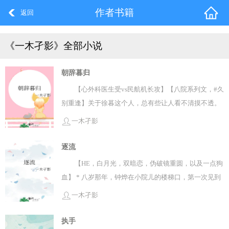
作者书籍
返回
《一木孑影》全部小说
朝辞暮归
【心外科医生受vs民航机长攻】【八院系列文，#久
别重逢】关于徐暮这个人，总有些让人看不清摸不透。
即便相识多年的知交好友，对他的了解也不过大致如此
一木孑影
——1.人民医院心外科医生，曾经的；2.朋友遍地却不
近男女，据说是因年少时遭遇过背叛；3.自幼无父无
逐流
母，无亲无故，唯一的养父徐觐山，他叫的是二叔。徐
【HE，白月光，双暗恋，伪破镜重圆，以及一点狗
暮活了小半辈子，无欲无求，也不太有事业心，反正天
血】 * 八岁那年，钟烨在小院儿的楼梯口，第一次见到
亮了眼一睁，天黑了眼一闭，日子就能过，只管随心自
程陆惟。 已近青春期的少年，身姿挺拓修长，耳朵里在
一木孑影
在。直到某天，他再遇林彦朝。有句话怎么说地来着，
听歌。 银色耳机线从两侧蜿蜒下来，连接着校服裤兜里
出来混，早晚是要还的！他欠徐觐山的，得还。他欠林
最新款的随身听，夕阳余晖在他身上勾勒出一圈浅浅的
执手
彦朝的，也得还。都是一条命的恩情，他谁也不能欠。