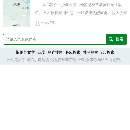
金色轮廓。 “你就是钟叔家的小孩儿吧？叫什么名字？”
本书简介：少年相识，他们是校草学神和天才学
于是，还着还着，坚持独身主义的人把自己给还了进
弟。 从相识相知到相恋，一路爱得热烈滚烫。 没人会知
去。食用指南提醒：1.#久别重逢，1v1，不拆不逆。攻
道，那些生命中最灿烂的时刻，终将会用孤独来偿还。
受皆有过往，攻原是空军飞行员，因伤退役，受有
一木孑影
一别十年。 重逢时，他们皆已迈过而立。 彼此试探着靠
ptsd，介意的慎入。2.配角多且可能有多对老中青年
近，却发现分开得太久，那些他不在的沉默的时光里，
cp，但戏份不多，不会抢戏，由于作者本人不爱在bl里
海棠花开了又谢，人和树一样都长大了，变得枝繁叶
写bg，所以介意全员bl的也建议慎入。其他雷点暂未想
茂，挺拔傲然。 顾翌安立在落地窗前。 沉默良久后，他
旧钢笔文学
百度
搜狗搜索
必应搜索
神马搜索
360搜索
到，但极端控党建议慎入。3.依旧是感情线为主，非专
旧钢笔文学|完结小说阅读-你无需舟车劳顿, 书籍会带你领略天地之美。
说：“这些年我们各自生活，我过得还不错，你也成长了
业人士，攻受职业已尽可能考证，如有错漏，欢迎提
很多。好像分开了不在彼此的世界里，我们一样也能很
示！4.地点人名医院航司国内部分均架空，请勿代入现
好地往前走。” “可是，我还是会觉得遗憾。” “这十年，
实，素材参考仅限纪录片、期刊论文、社会新闻以及专
我错过你每一次的变化，你每一年平安夜唱的歌，甚至
业书籍，完结后文献资料会完整贴出。最后，愿故事里
每一次海棠花开，还有你每一天的早安和晚安...” 顾翌安
的人求得圆满，也愿小主们看文开心！封面手写字感谢
的嗓音依旧清哑低沉，停在这里时，俞锐看到他很轻地
老师@鸩野角色卡单人人设图感谢画师鸟几老师，角色
闭上眼睛，然后又重复了一次—— 俞锐，我还是觉得很
卡双人感谢豹利奥老师***ps：认真嚎一句，北城八院
遗憾。 —————————— 你有最自由的灵魂和最爱
的故事请看《执手》《逐流》，隔壁预收《借我》求收
你的我，所以，这世界你无一不可抵达。执手全文免费
藏，感恩！